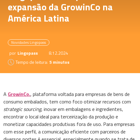
expansão da GrowinCo na
América Latina
Novidades Lingopass
por
Lingopass
8.12.2024
Tempo de leitura:
5 minutos
A
GrowinCo.
, plataforma voltada para empresas de bens de
consumo embalados, tem como foco otimizar recursos com
strategic sourcing
, inovar em embalagens e ingredientes,
encontrar o local ideal para terceirização da produção e
monetizar capacidades produtivas fora de uso. Para empresas
com esse perfil, a comunicação eficiente com parceiros de
diversos portes é essencial, especialmente quando se trata de