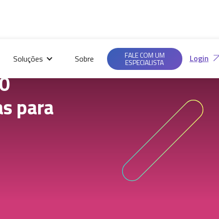
Saiba mais em nossas
Ac
Políticas de
FALE COM UM
Login
Soluções
Sobre
Privacidade.
ESPECIALISTA
60
s para