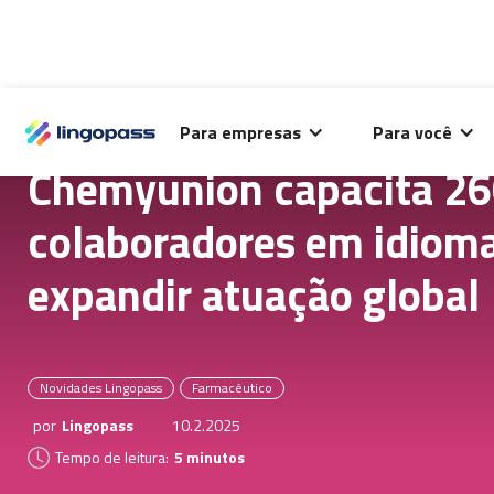
O Lingopass utiliza cookies para análise de desempenho
Para empresas
Para você
deste site e melhorar sua experiência de navegação.
Chemyunion capacita 2
colaboradores em idioma
expandir atuação global
Novidades Lingopass
Farmacêutico
por
Lingopass
10.2.2025
Tempo de leitura:
5 minutos