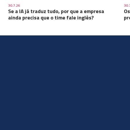
30.7.26
30.
Se a IA já traduz tudo, por que a empresa
Os
ainda precisa que o time fale inglês?
pr