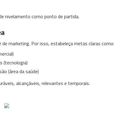
 de nivelamento como ponto de partida.
ea
r de marketing. Por isso, estabeleça metas claras como:
ercial)
s (tecnologia)
são (área da saúde)
veis, alcançáveis, relevantes e temporais.
l