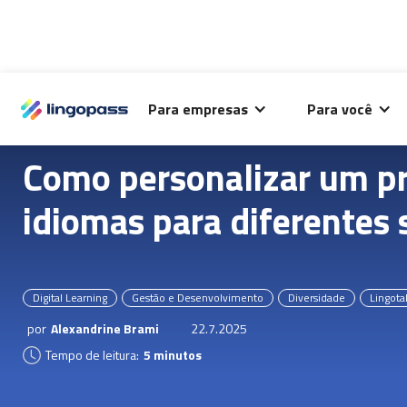
O Lingopass utiliza cookies para análise de desempenho
Para empresas
Para você
deste site e melhorar sua experiência de navegação.
Como personalizar um p
idiomas para diferentes 
Digital Learning
Gestão e Desenvolvimento
Diversidade
Lingota
por
Alexandrine Brami
22.7.2025
Tempo de leitura:
5 minutos