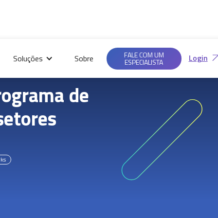
Saiba mais em nossas
Ac
Políticas de
FALE COM UM
Login
Soluções
Sobre
Privacidade.
ESPECIALISTA
rograma de
setores
lks