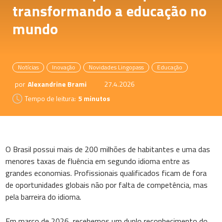
transformando a educação no
mundo
Notícias
Inovação
Novidades Lingopass
Educação
por
Alexandrine Brami
27.4.2026
Tempo de leitura:
5 minutos
O Brasil possui mais de 200 milhões de habitantes e uma das
menores taxas de fluência em segundo idioma entre as
grandes economias. Profissionais qualificados ficam de fora
de oportunidades globais não por falta de competência, mas
pela barreira do idioma.
Em março de 2026, recebemos um duplo reconhecimento do