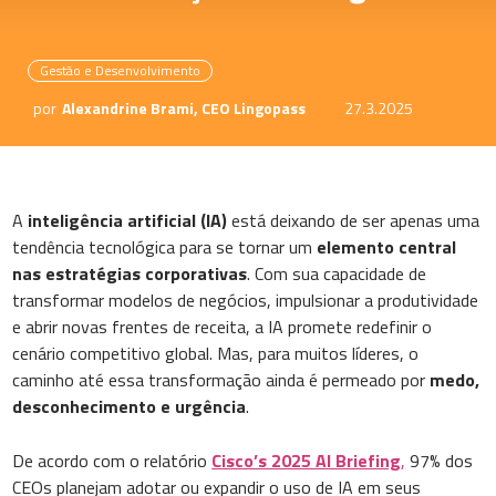
Gestão e Desenvolvimento
por
Alexandrine Brami, CEO Lingopass
27.3.2025
A
inteligência artificial (IA)
está deixando de ser apenas uma
tendência tecnológica para se tornar um
elemento central
nas estratégias corporativas
. Com sua capacidade de
transformar modelos de negócios, impulsionar a produtividade
e abrir novas frentes de receita, a IA promete redefinir o
cenário competitivo global. Mas, para muitos líderes, o
caminho até essa transformação ainda é permeado por
medo,
desconhecimento e urgência
.
De acordo com o relatório
Cisco’s 2025 AI Briefing
,
97% dos
CEOs planejam adotar ou expandir o uso de IA em seus