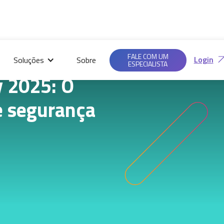
Saiba mais em nossas
Ac
Políticas de
FALE COM UM
Login
Soluções
Sobre
Privacidade.
ESPECIALISTA
y 2025: O
e segurança