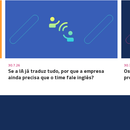
30.7.26
30.
Se a IA já traduz tudo, por que a empresa
Os
ainda precisa que o time fale inglês?
pr