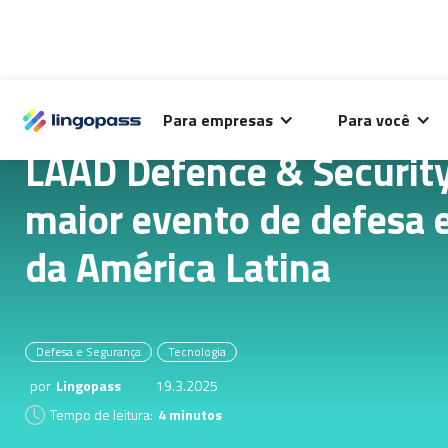
O Lingopass utiliza cookies para análise de desempenho
Para empresas
Para você
deste site e melhorar sua experiência de navegação.
LAAD Defence & Securit
maior evento de defesa 
da América Latina
Defesa e Segurança
Tecnologia
por
Lingopass
19.3.2025
Tempo de leitura:
4 minutos