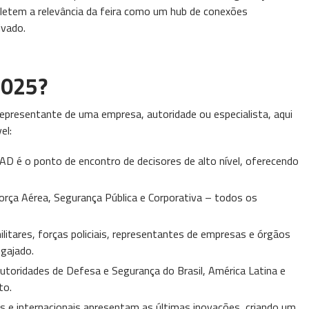
efletem a relevância da feira como um hub de conexões
ivado.
2025?
epresentante de uma empresa, autoridade ou especialista, aqui
el:
AAD é o ponto de encontro de decisores de alto nível, oferecendo
 Força Aérea, Segurança Pública e Corporativa – todos os
ilitares, forças policiais, representantes de empresas e órgãos
gajado.
autoridades de Defesa e Segurança do Brasil, América Latina e
to.
s e internacionais apresentam as últimas inovações, criando um