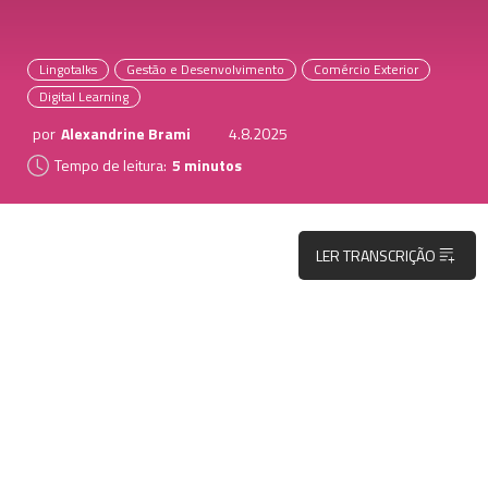
Lingotalks
Gestão e Desenvolvimento
Comércio Exterior
Digital Learning
por
Alexandrine Brami
4.8.2025
Tempo de leitura:
5 minutos
LER TRANSCRIÇÃO