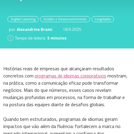
Digital Learning
Gestão e Desenvolvimento
Lingotalks
por
Alexandrine Brami
18.9.2025
Tempo de leitura:
5 minutos
Histórias reais de empresas que alcançaram resultados
concretos com
programas de idiomas corporativos
mostram,
na prática, como a comunicação eficaz pode transformar
negócios. Mais do que números, esses casos revelam
mudanças profundas em processos, na forma de trabalhar e
na postura das equipes diante de desafios globais.
Quando bem estruturados, programas de idiomas geram
impactos que vão além da fluência: fortalecem a marca no
mercado internacional, aumentam a confiança dos