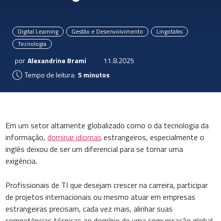
Digital Learning
Gestão e Desenvolvimento
Lingotalks
Tecnologia
por
Alexandrine Brami
11.8.2025
Tempo de leitura:
5 minutos
Em um setor altamente globalizado como o da tecnologia da
informação,
dominar idiomas
estrangeiros, especialmente o
inglês deixou de ser um diferencial para se tornar uma
exigência.
Profissionais de TI que desejam crescer na carreira, participar
de projetos internacionais ou mesmo atuar em empresas
estrangeiras precisam, cada vez mais, alinhar suas
competências técnicas ao domínio de uma comunicação global.