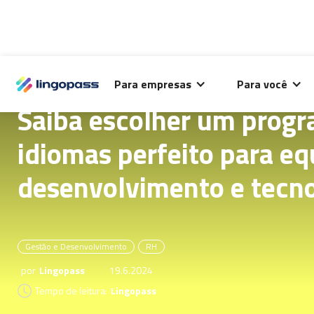
O Lingopass utiliza cookies para análise de desempenho
Para empresas
Para você
deste site e melhorar sua experiência de navegação.
Saiba escolher um prog
idiomas perfeito para eq
desenvolvimento e tecno
Gestão e Desenvolvimento
RH
por
Lingopass
19.6.2024
Tempo de leitura:
Lingopass