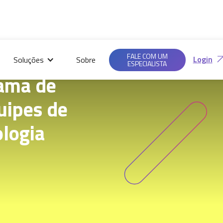
Saiba mais em nossas
Ac
Políticas de
FALE COM UM
Login
Soluções
Sobre
Privacidade.
ESPECIALISTA
rama de
uipes de
logia