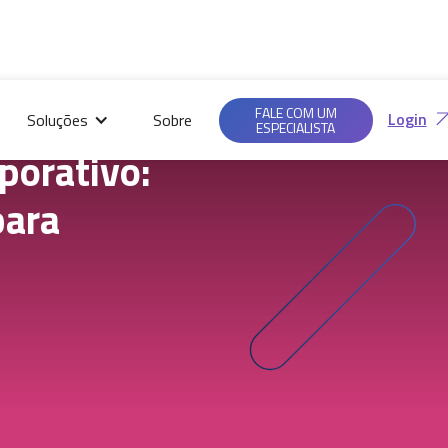
Saiba mais em nossas
Ac
Políticas de
FALE COM UM
Login
Soluções
Sobre
Privacidade.
ESPECIALISTA
porativo:
para