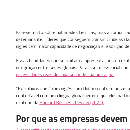
Fala-se muito sobre habilidades técnicas, mas a comunica
determinante. Líderes que conseguem transmitir ideias cla
inglês têm maior capacidade de negociação e resolução de 
Essas habilidades não se limitam a apresentações ou rela
integração entre sedes globais. Para isso, é essencial q
necessidades reais de cada setor de sua operação.
“Executivos que falam inglês com fluência entram nos esp
confortável com uma língua global permite que eles part
relatório da
Harvard Business Review (2022).
Por que as empresas devem i
A competitividade empresarial atual exige que talentos es