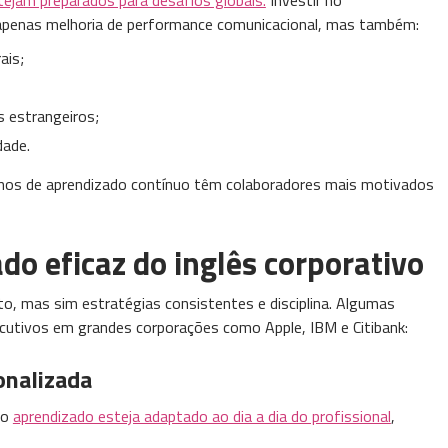
 apenas melhoria de performance comunicacional, mas também:
ais;
 estrangeiros;
dade.
rnos de aprendizado contínuo têm colaboradores mais motivados
do eficaz do inglês corporativo
to, mas sim estratégias consistentes e disciplina. Algumas
cutivos em grandes corporações como Apple, IBM e Citibank:
onalizada
 o
aprendizado esteja adaptado ao dia a dia do profissional
,