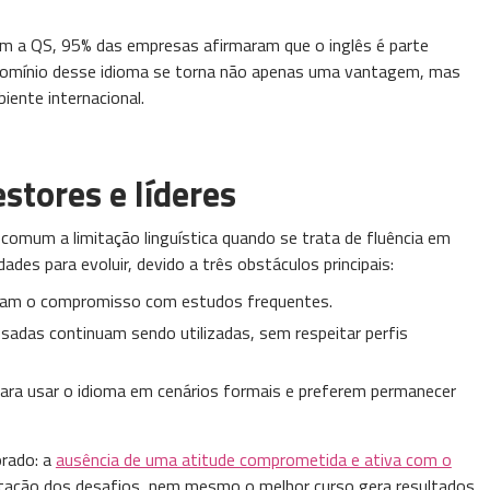
m a QS, 95% das empresas afirmaram que o inglês é parte
 domínio desse idioma se torna não apenas uma vantagem, mas
iente internacional.
stores e líderes
comum a limitação linguística quando se trata de fluência em
ades para evoluir, devido a três obstáculos principais:
ultam o compromisso com estudos frequentes.
adas continuam sendo utilizadas, sem respeitar perfis
para usar o idioma em cenários formais e preferem permanecer
orado: a
ausência de uma atitude comprometida e ativa com o
ceitação dos desafios, nem mesmo o melhor curso gera resultados