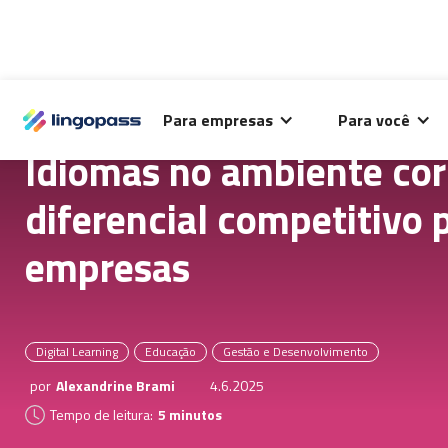
O Lingopass utiliza cookies para análise de desempenho
Para empresas
Para você
deste site e melhorar sua experiência de navegação.
Idiomas no ambiente cor
diferencial competitivo 
empresas
Digital Learning
Educação
Gestão e Desenvolvimento
por
Alexandrine Brami
4.6.2025
Tempo de leitura:
5 minutos