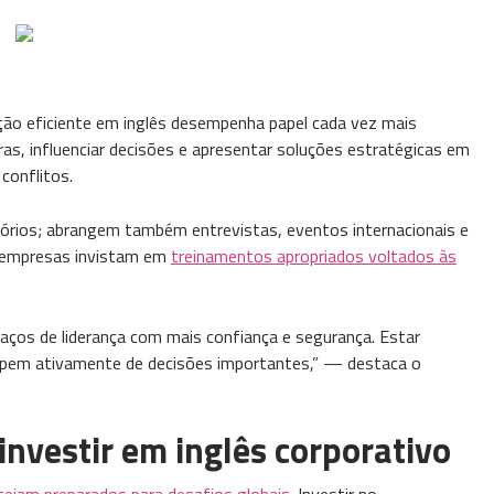
ção eficiente em inglês desempenha papel cada vez mais
ras, influenciar decisões e apresentar soluções estratégicas em
conflitos.
tórios; abrangem também entrevistas, eventos internacionais e
ue empresas invistam em
treinamentos apropriados voltados às
aços de liderança com mais confiança e segurança. Estar
icipem ativamente de decisões importantes,” — destaca o
nvestir em inglês corporativo
tejam preparados para desafios globais.
Investir no